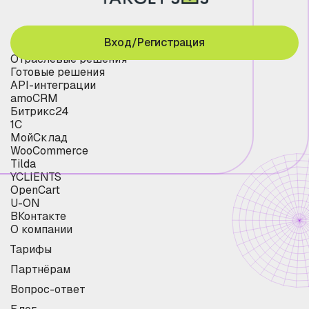
Вход/Регистрация
Отраслевые решения
Готовые решения
API-интеграции
amoCRM
Битрикс24
1С
МойСклад
WooCommerce
Tilda
YCLIENTS
OpenCart
U-ON
ВКонтакте
О компании
Тарифы
Партнёрам
Вопрос-ответ