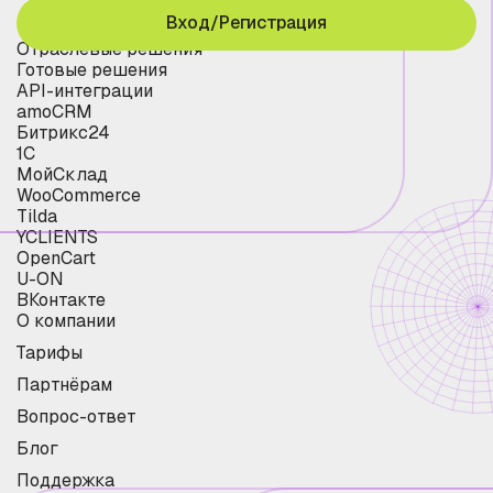
Вход/Регистрация
Отраслевые решения
Готовые решения
API-интеграции
amoCRM
Битрикс24
1С
МойСклад
WooCommerce
Tilda
YCLIENTS
OpenCart
U-ON
ВКонтакте
О компании
Тарифы
Партнёрам
Вопрос-ответ
Блог
Поддержка