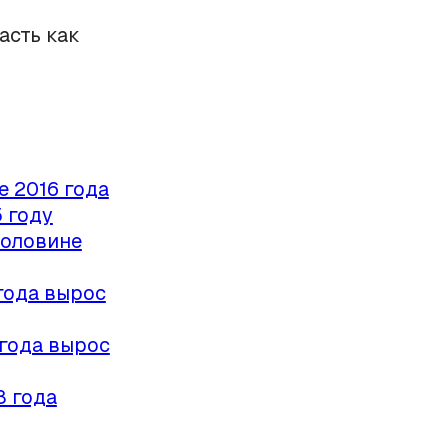
асть как
е 2016 года
 году
половине
года вырос
 года вырос
8 года