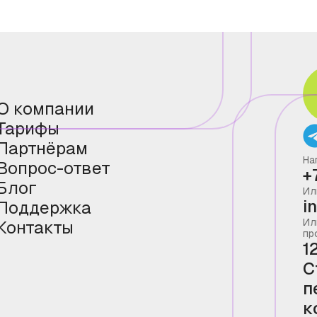
О компании
Тарифы
Партнёрам
На
Вопрос-ответ
+
Блог
Ил
i
Поддержка
Ил
Контакты
пр
1
С
п
к