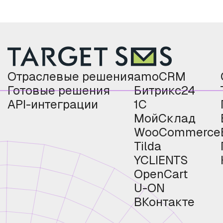
Отраслевые решения
amoCRM
Готовые решения
Битрикс24
API-интеграции
1С
МойСклад
WooCommerce
Tilda
YCLIENTS
OpenCart
U-ON
ВКонтакте