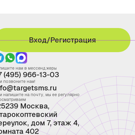
Вход/Регистрация
пишите нам в мессенджеры
7 (495) 966-13-03
и позвоните нам!
nfo@targetsms.ru
и напишите на почту, мы ее регулярно
осматриваем
25239 Москва,
тарокоптевский
ереулок, дом 7, этаж 4,
омната 402