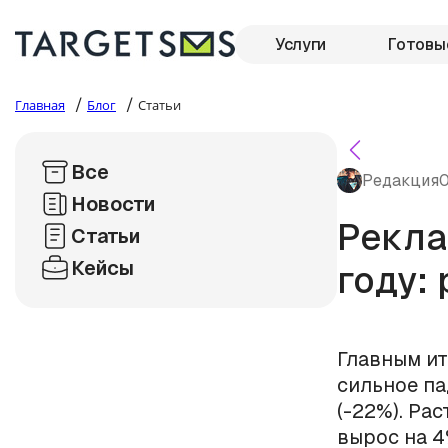
Услуги
Готовы
/
/
Главная
Блог
Статьи
Все
Редакция
0
Новости
Рекла
Статьи
Кейсы
году:
Главным ит
сильное па
(-22%). Ра
вырос на 4