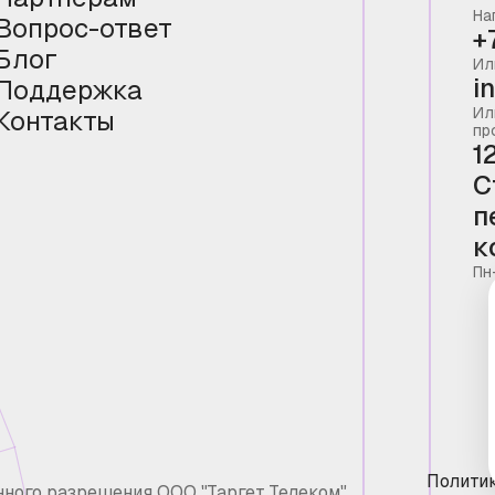
На
Вопрос-ответ
+
Блог
Ил
i
Поддержка
Ил
Контакты
пр
1
С
п
к
Пн
Полити
нного разрешения ООО "Таргет Телеком"