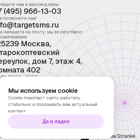
пишите нам в мессенджеры
7 (495) 966-13-03
и позвоните нам!
nfo@targetsms.ru
и напишите на почту, мы ее регулярно
осматриваем
25239 Москва,
тарокоптевский
ереулок, дом 7, этаж 4,
омната 402
-Пт 09:00 - 19:00
Мы используем cookie
Cookie помогают сайту работать
стабильно и показывать вам актуальный
контент
Да и ладно
ка конфиденциальности
Технологии Stranke