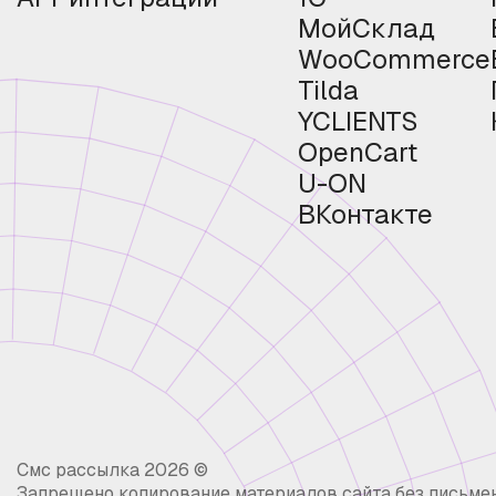
МойСклад
WooCommerce
Tilda
YCLIENTS
OpenCart
U-ON
ВКонтакте
Смс рассылка 2026 ©
Запрещено копирование материалов сайта без письме