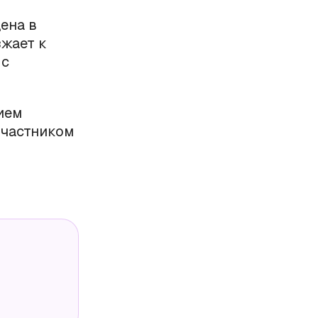
ена в
зжает к
 с
ием
частником