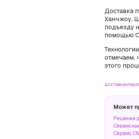
Доставка п
Ханчжоу, Ш
подъезду н
помощью С
Технологии
отмечаем, 
этого проц
доставка
опера
Может п
Решения д
Сервисные
Сервис СМ