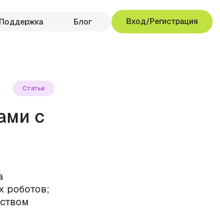
Вход/Регистрация
Поддержка
Блог
Статьи
ами с
a
х роботов;
дством