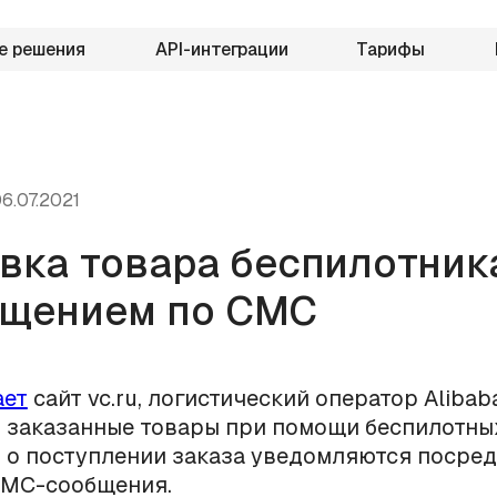
е решения
API-интеграции
Тарифы
6.07.2021
вка товара беспилотник
щением по СМС
ает
сайт vc.ru, логистический оператор Alibab
 заказанные товары при помощи беспилотны
 о поступлении заказа уведомляются посре
СМС-сообщения.