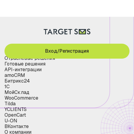
Вход/Регистрация
Отраслевые решения
Готовые решения
API-интеграции
amoCRM
Битрикс24
1С
МойСклад
WooCommerce
Tilda
YCLIENTS
OpenCart
U-ON
ВКонтакте
О компании