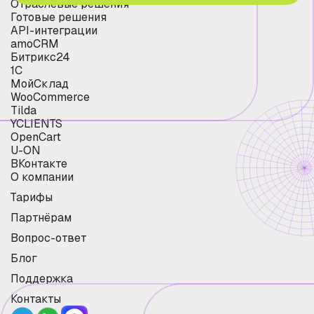
Отраслевые решения
Готовые решения
API-интеграции
amoCRM
Битрикс24
1С
МойСклад
WooCommerce
Tilda
YCLIENTS
OpenCart
U-ON
ВКонтакте
О компании
Тарифы
Партнёрам
Вопрос-ответ
Блог
Поддержка
Контакты