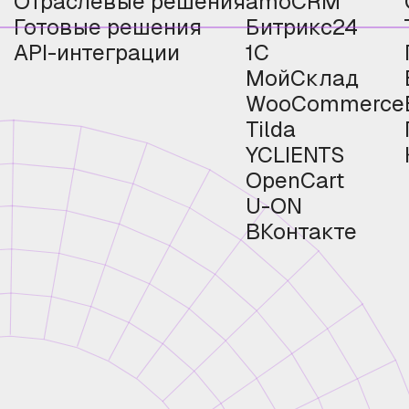
Отраслевые решения
amoCRM
Готовые решения
Битрикс24
API-интеграции
1С
МойСклад
WooCommerce
Tilda
YCLIENTS
OpenCart
U-ON
ВКонтакте