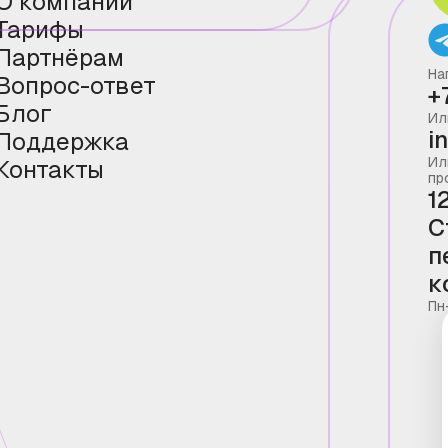
О компании
Тарифы
Партнёрам
На
Вопрос-ответ
+
Блог
Ил
i
Поддержка
Ил
Контакты
пр
1
С
п
к
Пн