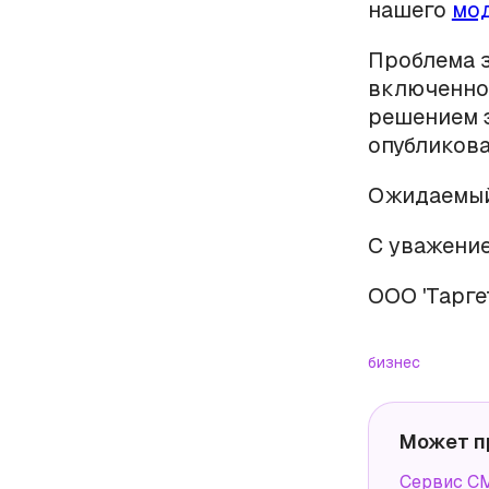
нашего
мо
Проблема з
включенном
решением э
опубликова
Ожидаемый 
С уважение
ООО 'Тарге
бизнес
Может п
Сервис СМ