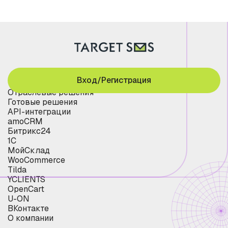
Вход/Регистрация
Отраслевые решения
Готовые решения
API-интеграции
amoCRM
Битрикс24
1С
МойСклад
WooCommerce
Tilda
YCLIENTS
OpenCart
U-ON
ВКонтакте
О компании