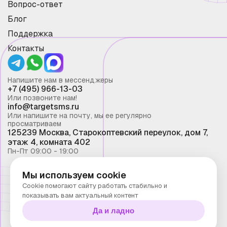
Вопрос-ответ
Блог
Поддержка
Контакты
Напишите нам в мессенджеры
+7 (495) 966-13-03
Или позвоните нам!
info@targetsms.ru
Или напишите на почту, мы ее регулярно
просматриваем
125239 Москва, Старокоптевский переулок, дом 7,
этаж 4, комната 402
Пн-Пт 09:00 - 19:00
Мы используем cookie
Смс рассылка 2026 ©
Cookie помогают сайту работать стабильно и
Запрещено копирование материалов сайта без
показывать вам актуальный контент
письменного разрешения ООО "Таргет Телеком"
Да и ладно
Политика конфиденциальности
Технологии Stranke