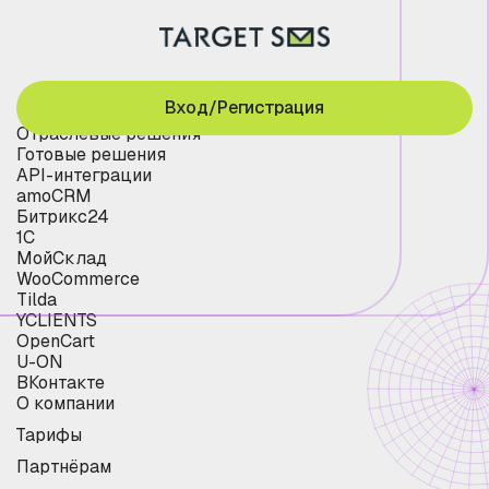
Вход/Регистрация
Отраслевые решения
Готовые решения
API-интеграции
amoCRM
Битрикс24
1С
МойСклад
WooCommerce
Tilda
YCLIENTS
OpenCart
U-ON
ВКонтакте
О компании
Тарифы
Партнёрам