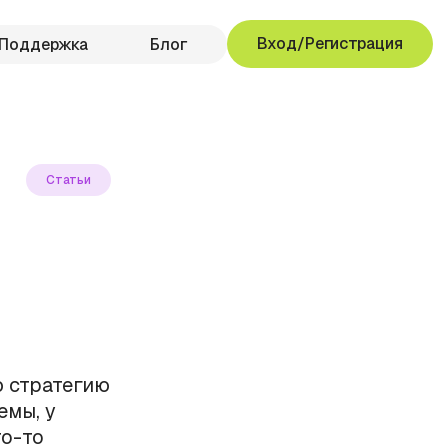
Вход/Регистрация
Поддержка
Блог
Статьи
и
ю стратегию
емы, у
то-то