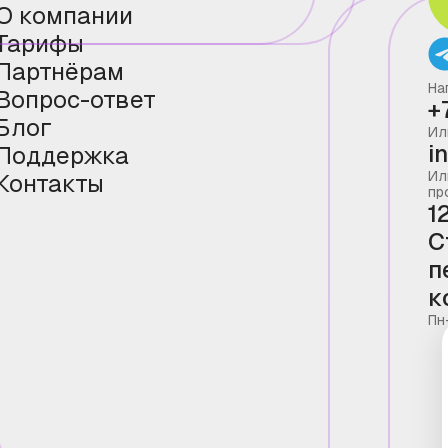
О компании
Тарифы
Партнёрам
На
Вопрос-ответ
+
Блог
Ил
i
Поддержка
Ил
Контакты
пр
1
С
п
к
Пн