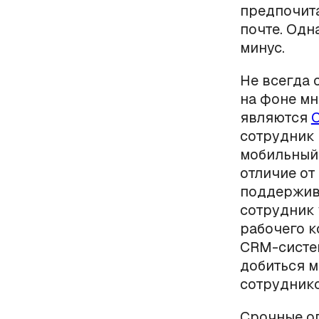
предпочита
почте. Одн
минус.
Не всегда
на фоне мн
являются
сотрудник 
мобильный 
отличие от
поддержива
сотрудник 
рабочего к
CRM-систем
добиться 
сотрудник
Срочные о