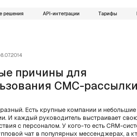
е решения
API-интеграции
Тарифы
8.07.2014
ые причины для
ьзования СМС-рассылк
 разный. Есть крупные компании и небольшие
и. И каждый руководитель выстраивает сво
твия с персоналом. У кого-то есть CRM-сист
упповой чат в популярных мессенджерах, а к