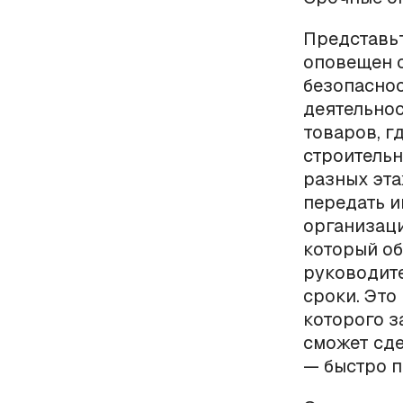
Представьт
оповещен о
безопаснос
деятельнос
товаров, г
строительн
разных эта
передать 
организаци
который о
руководит
сроки. Это
которого з
сможет сде
— быстро 