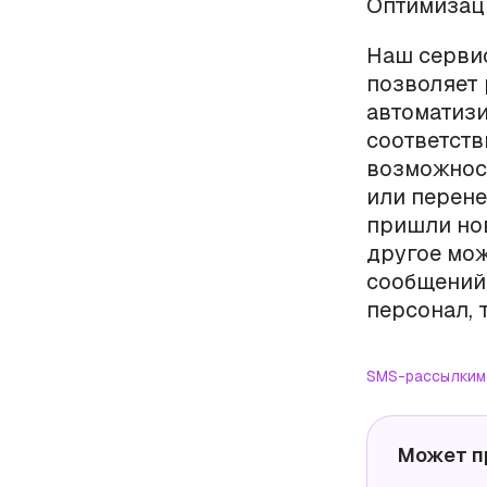
Оптимизац
Наш серви
позволяет 
автоматизи
соответств
возможност
или перене
пришли нов
другое мо
сообщений,
персонал, 
SMS-рассылки
м
Может п