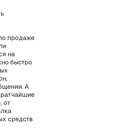
ть
 по продаже
ли
ся на
жно быстро
ных
он,
бщении. А
кратчайшие
, от
ылка
ых средств