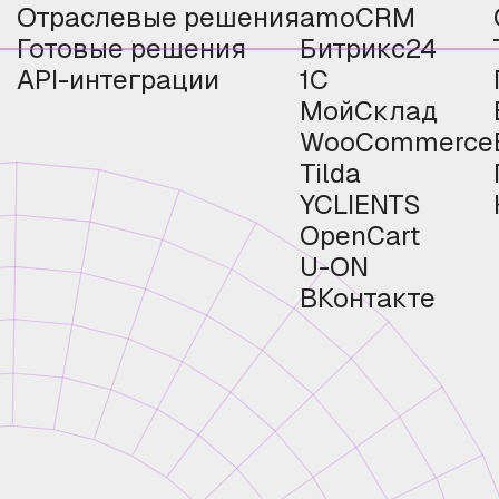
Отраслевые решения
amoCRM
Готовые решения
Битрикс24
API-интеграции
1С
МойСклад
WooCommerce
Tilda
YCLIENTS
OpenCart
U-ON
ВКонтакте