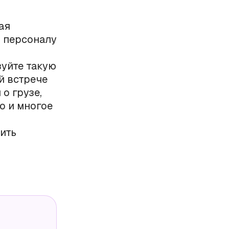
ая
о персоналу
зуйте такую
й встрече
о грузе,
о и многое
х
ить