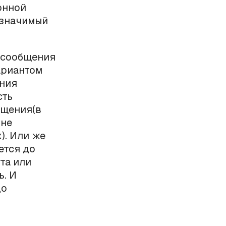
онной
 значимый
 сообщения
ариантом
ения
сть
бщения(в
 не
). Или же
ется до
та или
. И
до