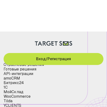
Вход/Регистрация
Отраслевые решения
Готовые решения
API-интеграции
amoCRM
Битрикс24
1С
МойСклад
WooCommerce
Tilda
YCLIENTS