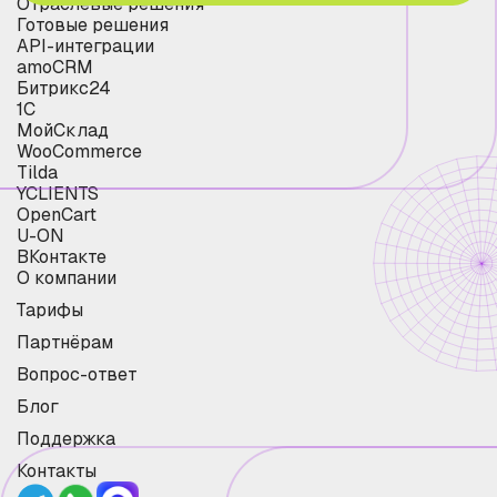
Отраслевые решения
Готовые решения
API-интеграции
amoCRM
Битрикс24
1С
МойСклад
WooCommerce
Tilda
YCLIENTS
OpenCart
U-ON
ВКонтакте
О компании
Тарифы
Партнёрам
Вопрос-ответ
Блог
Поддержка
Контакты