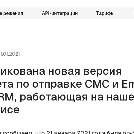
е решения
API-интеграции
Тарифы
1.01.2021
икована новая версия
та по отправке СМС и Em
M, работающая на наш
исе
 сообщаем, что 21 января 2021 года была оп