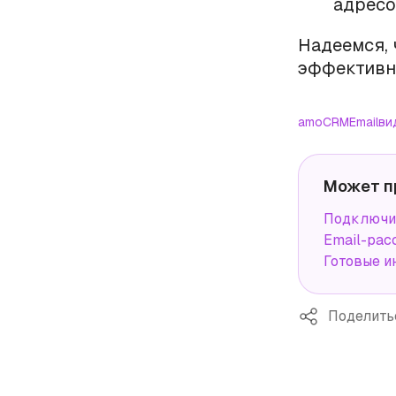
адресо
Надеемся, 
эффективн
amoCRM
Email
ви
Может п
Подключи
Email-рас
Готовые и
Поделить