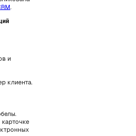
oCRM
.
щий
ов и
р клиента.
белы.
 карточке
ектронных