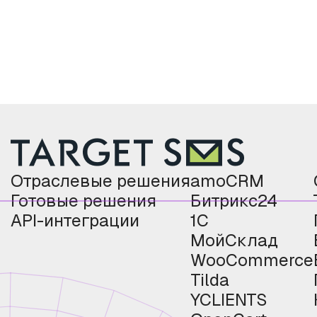
Отраслевые решения
amoCRM
Готовые решения
Битрикс24
API-интеграции
1С
МойСклад
WooCommerce
Tilda
YCLIENTS