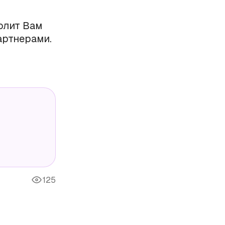
олит Вам
артнерами.
125