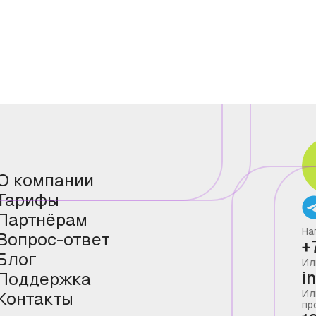
О компании
Тарифы
Партнёрам
На
Вопрос-ответ
+
Блог
Ил
i
Поддержка
Ил
Контакты
пр