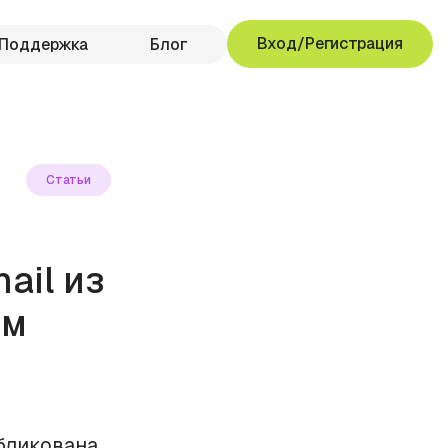
Вход/Регистрация
Поддержка
Блог
Статьи
ail из
ем
убликована