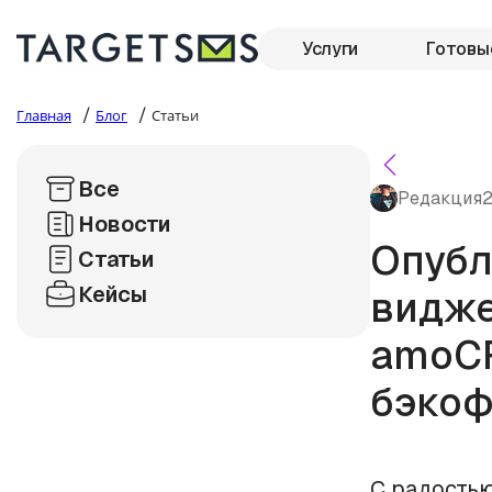
Услуги
Готовы
/
/
Главная
Блог
Статьи
Все
Редакция
2
Новости
Опубл
Статьи
Кейсы
видже
amoCR
бэкоф
С радостью