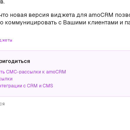
в.
что новая версия виджета для amoCRM позв
о коммуницировать с Вашими клиентами и п
джеты
ригодиться
ть СМС-рассылки к amoCRM
сылки
нтеграции с CRM и CMS
ся