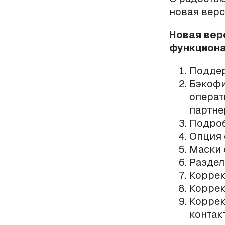
новая вер
Новая вер
функциона
Поддер
Бэкофи
операт
партне
Подроб
Опция 
Маски 
Раздел
Коррек
Коррек
Коррек
контак