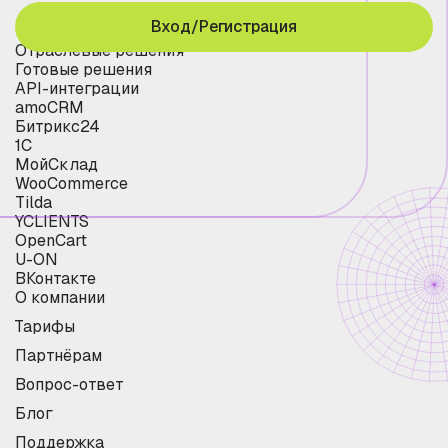
Вход/Регистрация
Отраслевые решения
Готовые решения
API-интеграции
amoCRM
Битрикс24
1С
МойСклад
WooCommerce
Tilda
YCLIENTS
OpenCart
U-ON
ВКонтакте
О компании
Тарифы
Партнёрам
Вопрос-ответ
Блог
Поддержка