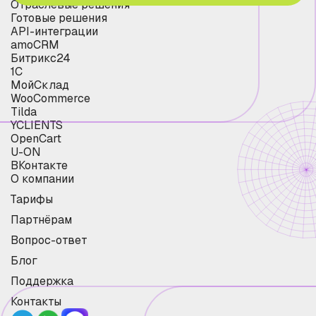
Отраслевые решения
Готовые решения
API-интеграции
amoCRM
Битрикс24
1С
МойСклад
WooCommerce
Tilda
YCLIENTS
OpenCart
U-ON
ВКонтакте
О компании
Тарифы
Партнёрам
Вопрос-ответ
Блог
Поддержка
Контакты