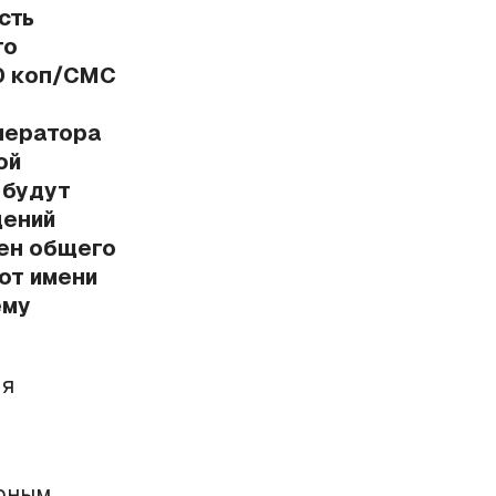
сть
го
20 коп/СМС
ператора
ой
 будут
щений
ен общего
от имени
ему
ля
арным