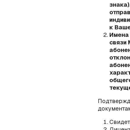
знака)
отпра
индиви
к Ваш
Имена 
связи 
абонен
отклон
абонен
характ
общег
текущ
Подтвержд
документам
Свидет
Лиценз