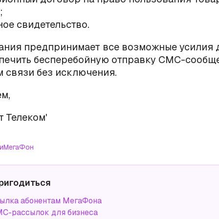
;
ое свидетельство.
ния предпринимает все возможные усилия д
спечить бесперебойную отправку СМС-сообщ
м связи без исключения.
ем,
т Телеком'
и
МегаФон
ригодиться
ылка абонентам МегаФона
С-рассылок для бизнеса