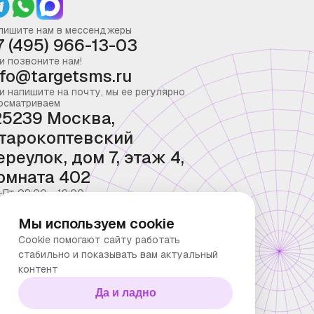
пишите нам в мессенджеры
7 (495) 966-13-03
и позвоните нам!
nfo@targetsms.ru
и напишите на почту, мы ее регулярно
осматриваем
25239 Москва,
тарокоптевский
ереулок, дом 7, этаж 4,
омната 402
-Пт 09:00 - 19:00
Мы используем cookie
Cookie помогают сайту работать
стабильно и показывать вам актуальный
контент
Да и ладно