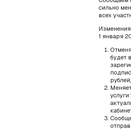
Сообщаем В
сильно ме
всех участ
Изменения
1 января 2
Отменя
будет 
зареги
подпис
рублей/
Меняет
услуги
актуал
кабине
Cообще
отправ