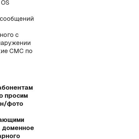
 OS
-сообщений
ного с
наружении
кие СМС по
абонентам
то просим
ан/фото
дающими
, доменное
арного