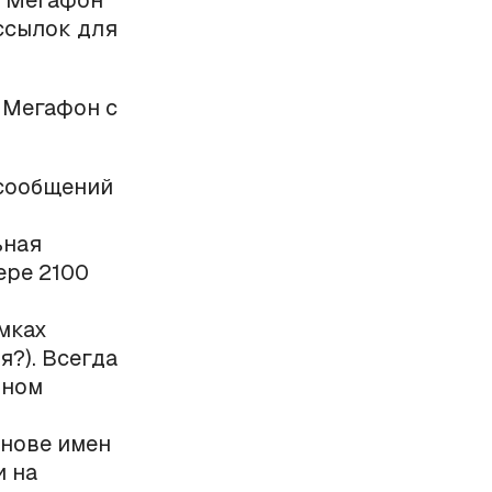
и Мегафон
ссылок для
 Мегафон с
-сообщений
ьная
ере 2100
мках
я?). Всегда
чном
снове имен
и на