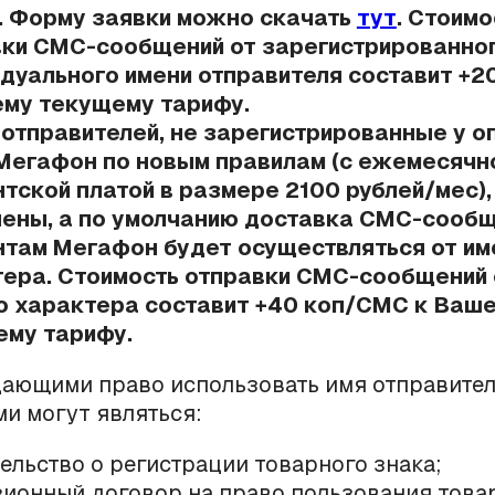
. Форму заявки можно скачать
тут
. Стоимо
вки СМС-сообщений от зарегистрированно
дуального имени отправителя составит +
ему текущему тарифу.
отправителей, не зарегистрированные у о
Мегафон по новым правилам (с ежемесячн
тской платой в размере 2100 рублей/мес),
ены, а по умолчанию доставка СМС-сооб
там Мегафон будет осуществляться от им
ера. Стоимость отправки СМС-сообщений 
о характера составит +40 коп/СМС к Ваш
ему тарифу.
ающими право использовать имя отправите
и могут являться:
ельство о регистрации товарного знака;
ионный договор на право пользования тов