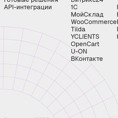
API-интеграции
1С
МойСклад
WooCommerce
Tilda
YCLIENTS
OpenCart
U-ON
ВКонтакте