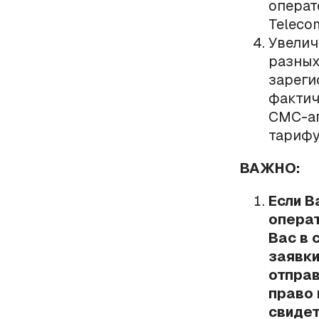
операт
Telecom
Увелич
разных
зареги
фактич
СМС-аг
тарифу
ВАЖНО:
Если 
операт
Вас в 
заявки
отпра
право 
свидет