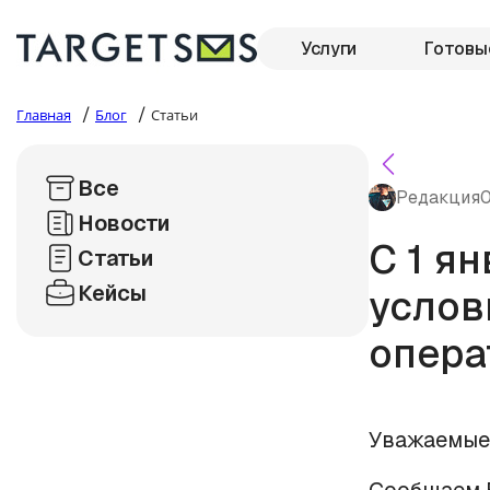
Услуги
Готовы
/
/
Главная
Блог
Статьи
Все
Редакция
0
Новости
C 1 я
Статьи
Кейсы
услов
опера
Уважаемые