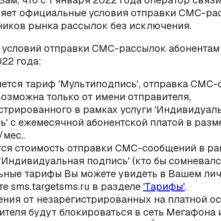
ам, что с 1 января 2022 года оператор связ
няет официальные условия отправки СМС-ра
ников рынка рассылок без исключения.
 условий отправки СМС-рассылок абонентам
022 года:
ется тариф 'Мультиподпись', отправка СМС
возможна только от имени отправителя,
стрированного в рамках услуги 'Индивидуал
ь' с ежемесячной абонентской платой в разм
мес..
ся стоимость отправки СМС-сообщений в ра
 'Индивидуальная подпись' (кто бы сомневалс
ьные тарифы Вы можете увидеть в Вашем ли
те sms.targetsms.ru в разделе
'Тарифы'
.
ния от незарегистрированных на платной о
ителя будут блокироваться в сеть Мегафона 