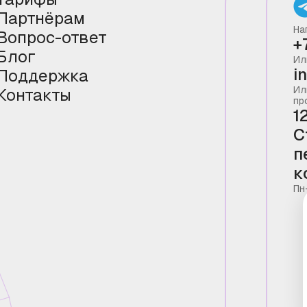
Партнёрам
На
Вопрос-ответ
+
Блог
Ил
i
Поддержка
Ил
Контакты
пр
1
С
п
к
Пн