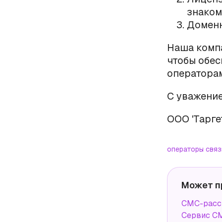
знаком
Доменн
Наша компа
чтобы обе
оператора
С уважени
ООО 'Тарге
операторы связ
Может п
СМС-расс
Сервис СМ