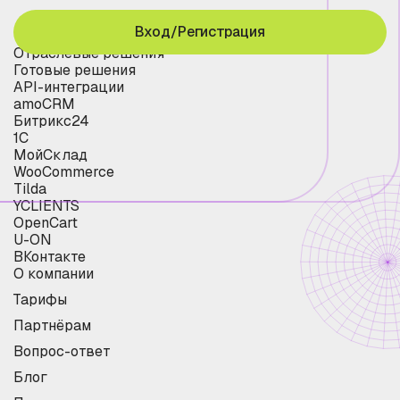
Вход/Регистрация
Отраслевые решения
Готовые решения
API-интеграции
amoCRM
Битрикс24
1С
МойСклад
WooCommerce
Tilda
YCLIENTS
OpenCart
U-ON
ВКонтакте
О компании
Тарифы
Партнёрам
Вопрос-ответ
Блог