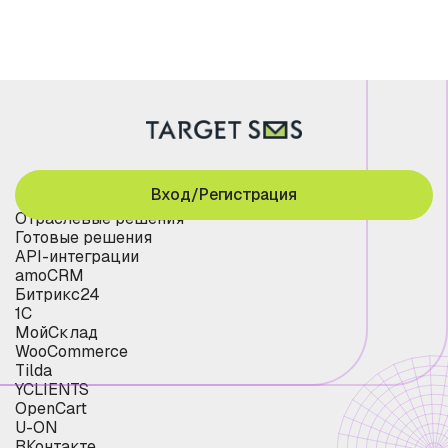
Вход/Регистрация
Отраслевые решения
Готовые решения
API-интеграции
amoCRM
Битрикс24
1С
МойСклад
WooCommerce
Tilda
YCLIENTS
OpenCart
U-ON
ВКонтакте