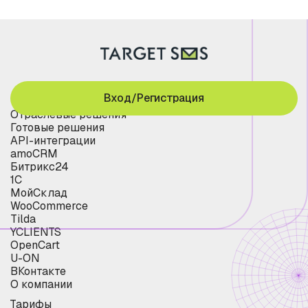
Вход/Регистрация
Отраслевые решения
Готовые решения
API-интеграции
amoCRM
Битрикс24
1С
МойСклад
WooCommerce
Tilda
YCLIENTS
OpenCart
U-ON
ВКонтакте
О компании
Тарифы