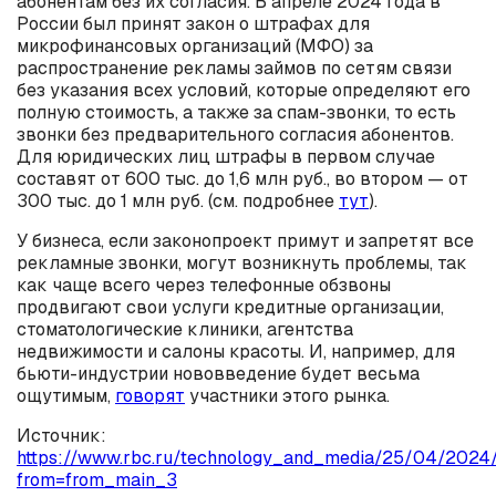
абонентам без их согласия. В апреле 2024 года в
России был принят закон о штрафах для
микрофинансовых организаций (МФО) за
распространение рекламы займов по сетям связи
без указания всех условий, которые определяют его
полную стоимость, а также за спам-звонки, то есть
звонки без предварительного согласия абонентов.
Для юридических лиц штрафы в первом случае
составят от 600 тыс. до 1,6 млн руб., во втором — от
300 тыс. до 1 млн руб. (см. подробнее
тут
).
У бизнеса, если законопроект примут и запретят все
рекламные звонки, могут возникнуть проблемы, так
как чаще всего через телефонные обзвоны
продвигают свои услуги кредитные организации,
стоматологические клиники, агентства
недвижимости и салоны красоты. И, например, для
бьюти-индустрии нововведение будет весьма
ощутимым,
говорят
участники этого рынка.
Источник:
https://www.rbc.ru/technology_and_media/25/04/20
from=from_main_3