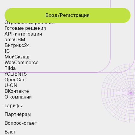
Вход/Регистрация
Отраслевые решения
Готовые решения
API-интеграции
amoCRM
Битрикс24
1С
МойСклад
WooCommerce
Tilda
YCLIENTS
OpenCart
U-ON
ВКонтакте
О компании
Тарифы
Партнёрам
Вопрос-ответ
Блог