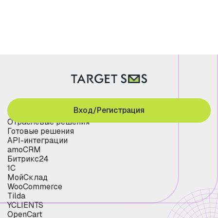
Вход/Регистрация
Отраслевые решения
Готовые решения
API-интеграции
amoCRM
Битрикс24
1С
МойСклад
WooCommerce
Tilda
YCLIENTS
OpenCart