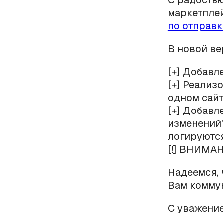
С радостью
маркетпле
по отправк
В новой ве
[+] Добавле
[+] Реализ
одном сайт
[+] Добавл
изменений'
логируются
[!] ВНИМАН
Надеемся, 
Вам коммун
С уважение