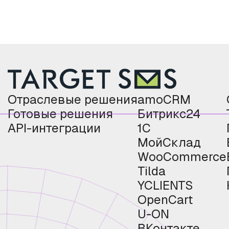
Отраслевые решения
amoCRM
Готовые решения
Битрикс24
API-интеграции
1С
МойСклад
WooCommerce
Tilda
YCLIENTS
OpenCart
U-ON
ВКонтакте