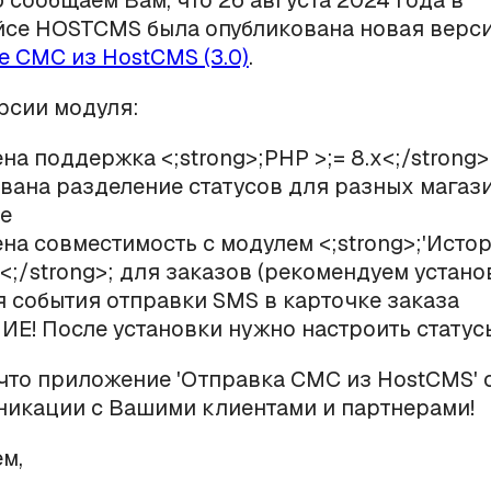
 сообщаем Вам, что 26 августа 2024 года в
йсе HOSTCMS была опубликована новая верс
е СМС из HostCMS (3.0)
.
рсии модуля:
на поддержка <;strong>;PHP >;= 8.x<;/strong>
ована разделение статусов для разных магаз
е
ена совместимость с модулем <;strong>;'Исто
<;/strong>; для заказов (рекомендуем установ
 события отправки SMS в карточке заказа
ИЕ! После установки нужно настроить статус
что приложение 'Отправка СМС из HostCMS' 
икации с Вашими клиентами и партнерами!
м,