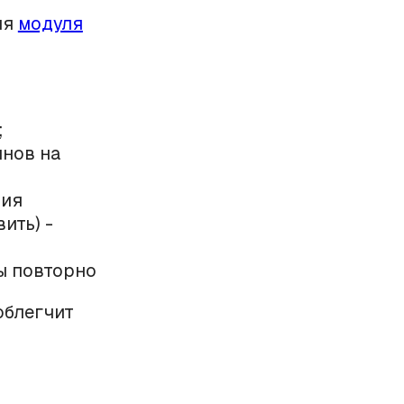
ия
модуля
;
инов на
рия
ить) -
ы повторно
облегчит