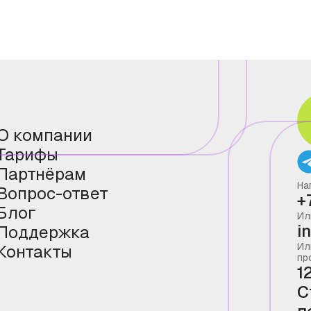
О компании
Тарифы
Партнёрам
На
Вопрос-ответ
+
Блог
Ил
i
Поддержка
Ил
Контакты
пр
1
С