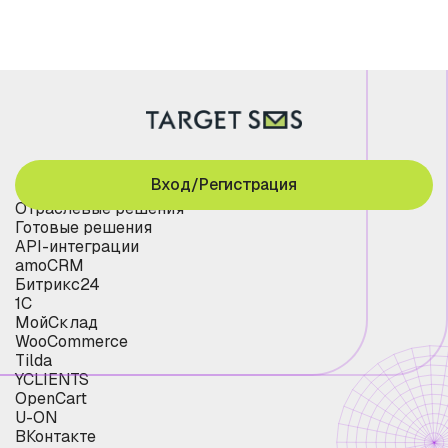
Вход/Регистрация
Отраслевые решения
Готовые решения
API-интеграции
amoCRM
Битрикс24
1С
МойСклад
WooCommerce
Tilda
YCLIENTS
OpenCart
U-ON
ВКонтакте