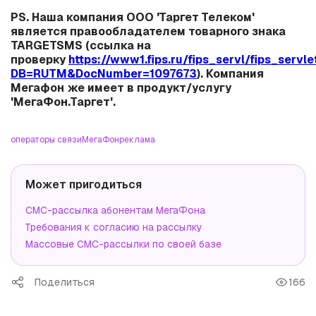
PS. Наша компания ООО 'Таргет Телеком'
является правообладателем товарного знака
TARGETSMS (ссылка на
проверку
https://www1.fips.ru/fips_servl/fips_servle
DB=RUTM&DocNumber=1097673
). Компания
Мегафон же имеет в продукт/услугу
'МегаФон.Таргет'.
операторы связи
МегаФон
реклама
Может пригодиться
СМС-рассылка абонентам МегаФона
Требования к согласию на рассылку
Массовые СМС-рассылки по своей базе
Поделиться
166