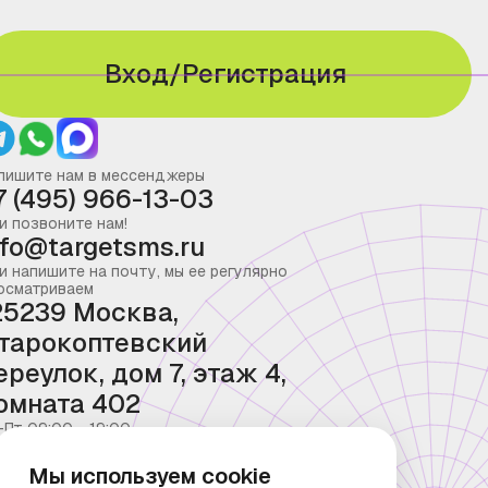
Вход/Регистрация
пишите нам в мессенджеры
7 (495) 966-13-03
и позвоните нам!
nfo@targetsms.ru
и напишите на почту, мы ее регулярно
осматриваем
25239 Москва,
тарокоптевский
ереулок, дом 7, этаж 4,
омната 402
-Пт 09:00 - 19:00
Мы используем cookie