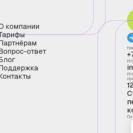
О компании
Тарифы
Партнёрам
На
Вопрос-ответ
+
Блог
Ил
i
Поддержка
Ил
Контакты
пр
1
С
п
к
Пн