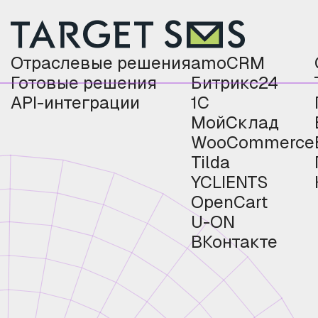
Отраслевые решения
amoCRM
Готовые решения
Битрикс24
API-интеграции
1С
МойСклад
WooCommerce
Tilda
YCLIENTS
OpenCart
U-ON
ВКонтакте