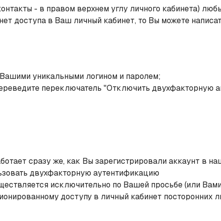
нтакты - в правом верхнем углу личного кабинета) люб
с нет доступа в Ваш личный кабинет, то Вы можете написа
с Вашими уникальными логином и паролем;
ереведите переключатель "Отключить двухфакторную ав
отает сразу же, как Вы зарегистрировали аккаунт в н
льзовать двухфакторную аутентификацию
ствляется исключительно по Вашей просьбе (или Вами 
онированному доступу в личный кабинет посторонних лиц