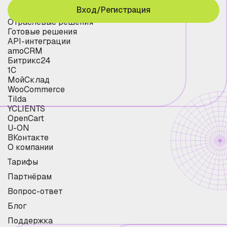
Вход/Регистрация
Отраслевые решения
Готовые решения
API-интеграции
amoCRM
Битрикс24
1С
МойСклад
WooCommerce
Tilda
YCLIENTS
OpenCart
U-ON
ВКонтакте
О компании
Тарифы
Партнёрам
Вопрос-ответ
Блог
Поддержка