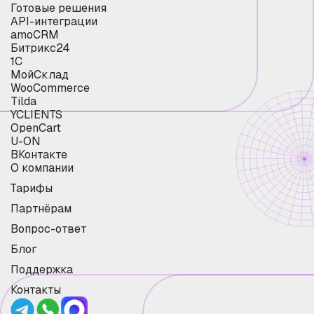
Готовые решения
API-интеграции
amoCRM
Битрикс24
1С
МойСклад
WooCommerce
Tilda
YCLIENTS
OpenCart
U-ON
ВКонтакте
О компании
Тарифы
Партнёрам
Вопрос-ответ
Блог
Поддержка
Контакты