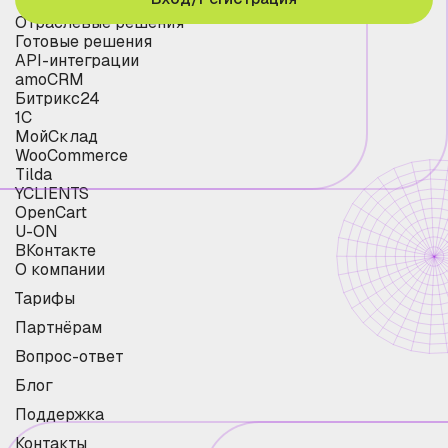
Отраслевые решения
Готовые решения
API-интеграции
amoCRM
Битрикс24
1С
МойСклад
WooCommerce
Tilda
YCLIENTS
OpenCart
U-ON
ВКонтакте
О компании
Тарифы
Партнёрам
Вопрос-ответ
Блог
Поддержка
Контакты