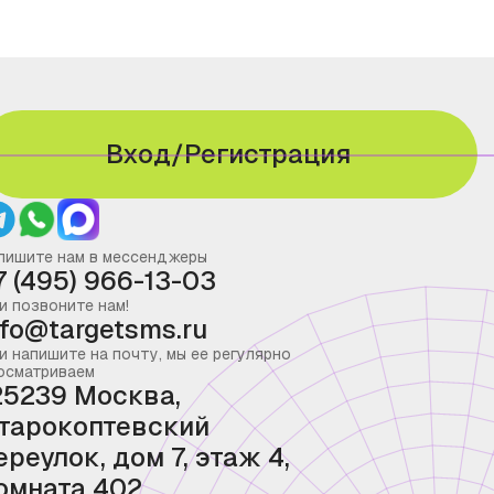
Вход/Регистрация
пишите нам в мессенджеры
7 (495) 966-13-03
и позвоните нам!
nfo@targetsms.ru
и напишите на почту, мы ее регулярно
осматриваем
25239 Москва,
тарокоптевский
ереулок, дом 7, этаж 4,
омната 402