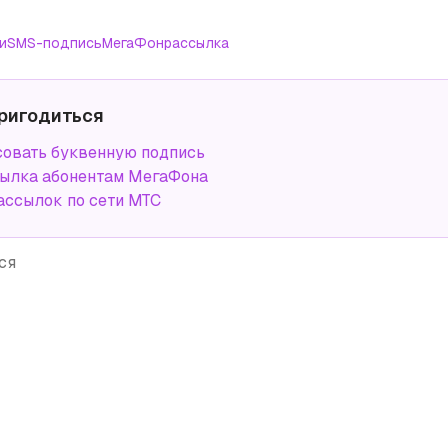
и
SMS-подпись
МегаФон
рассылка
ригодиться
совать буквенную подпись
ылка абонентам МегаФона
ассылок по сети МТС
ся