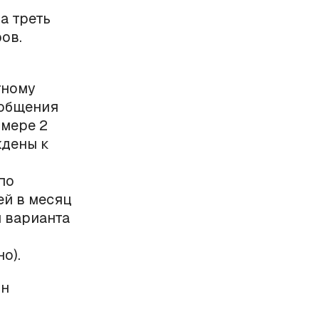
а треть
ов.
тному
 общения
змере 2
ждены к
по
ей в месяц
и варианта
о).
он