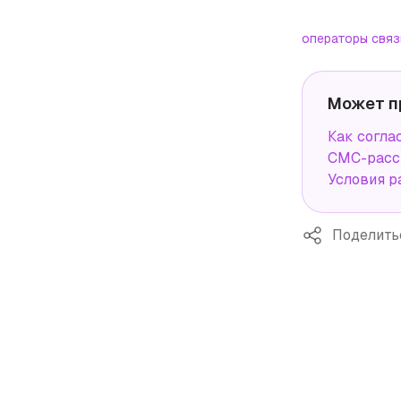
операторы связ
Может п
Как согла
СМС-расс
Условия р
Поделить