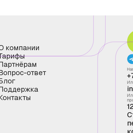
О компании
Тарифы
Партнёрам
На
Вопрос-ответ
+
Блог
Ил
i
Поддержка
Ил
Контакты
пр
1
С
п
к