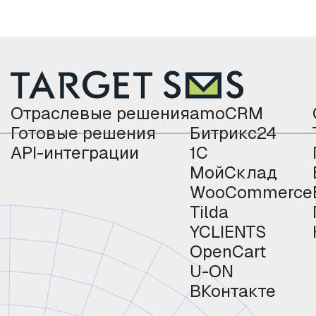
Отраслевые решения
amoCRM
Готовые решения
Битрикс24
API-интеграции
1С
МойСклад
WooCommerce
Tilda
YCLIENTS
OpenCart
U-ON
ВКонтакте