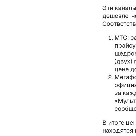
Эти каналы
дешевле, 
Соответств
МТС: з
прайсу
щедрое
(двух)
цене д
Мегафо
официа
за каж
«Мульт
сообще
В итоге це
находятся 