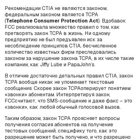
Рекомендации CTIA не являются законом,
федеральным законом является TCPA
(
Telephone
Consumer
Protection
Act
). Вдобавок
FCC реализовала множество правил о том, как
претворять закон TCPA в жизнь. Ни одному
предприятию не был предъявлен иск за
несоблюдение принципов CTIA, бесчисленное
количество известных фирм преследовались
законом за нарушение закона TCPA, в их числе такие
компании, как Jiffy Lube и
Papa
John
’
s
.
В отличие достаточно детальных правил
CTIA
, закон
TCPA
вообще никак не упоминает текстовые
сообщения. Скорее закон
TCPA
оперирует понятием
«звонки» абонентам. Интерпретируя закон,
FCC
считают, что
SMS
-сообщение и даже факс – это
«звонки», как любой обычный голосовой вызов.
Таким образом, закон TCPA проясняет вопросы
получения согласия абонентов на получение
тестовых сообщений, специфику того, как это
разрешение может быть получено, и что разрешено