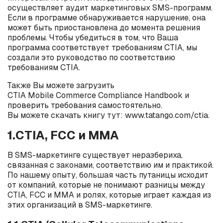
осуществляет аудит маркетинговых SMS-программ.
Если в программе обнаруживается нарушение, она
может быть приостановлена до момента решения
проблемы. Чтобы убедиться в том, что Ваша
программа соответствует требованиям CTIA, мы
создали это руководство по соответствию
требованиям CTIA.
Также Вы можете загрузить
CTIA
Mobile
Commerce
Compliance
Handbook
и
проверить требования самостоятельно.
Вы
можете
скачать
книгу
тут
: www.tatango.com/ctia.
1.CTIA, FCC и MMA
В
SMS
-маркетинге существует неразбериха,
связанная с законами, соответствию им и практикой.
По нашему опыту, большая часть путаницы исходит
от компаний, которые не понимают разницы между
CTIA
,
FCC
и
MMA
и ролях, которые играет каждая из
этих организаций в
SMS
-маркетинге.