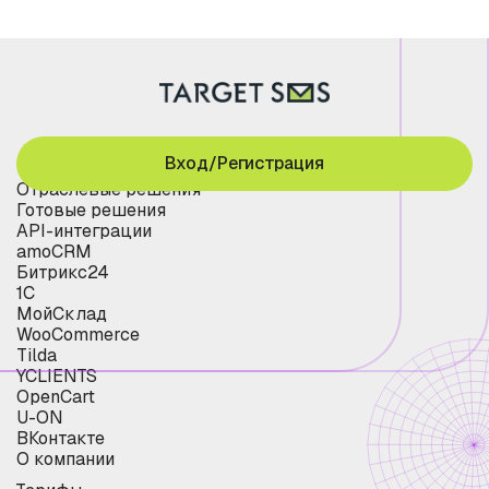
Вход/Регистрация
Отраслевые решения
Готовые решения
API-интеграции
amoCRM
Битрикс24
1С
МойСклад
WooCommerce
Tilda
YCLIENTS
OpenCart
U-ON
ВКонтакте
О компании