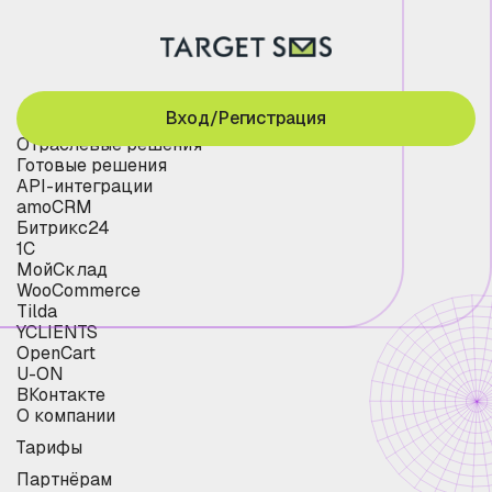
Вход/Регистрация
Отраслевые решения
Готовые решения
API-интеграции
amoCRM
Битрикс24
1С
МойСклад
WooCommerce
Tilda
YCLIENTS
OpenCart
U-ON
ВКонтакте
О компании
Тарифы
Партнёрам