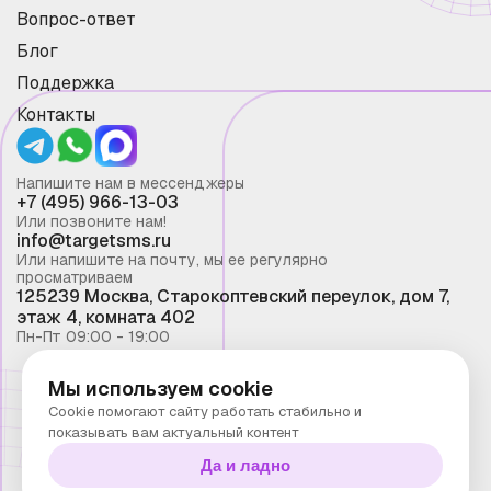
Вопрос-ответ
Блог
Поддержка
Контакты
Напишите нам в мессенджеры
+7 (495) 966-13-03
Или позвоните нам!
info@targetsms.ru
Или напишите на почту, мы ее регулярно
просматриваем
125239 Москва, Старокоптевский переулок, дом 7,
этаж 4, комната 402
Пн-Пт 09:00 - 19:00
Мы используем cookie
Смс рассылка 2026 ©
Cookie помогают сайту работать стабильно и
Запрещено копирование материалов сайта без
показывать вам актуальный контент
письменного разрешения ООО "Таргет Телеком"
Да и ладно
Политика конфиденциальности