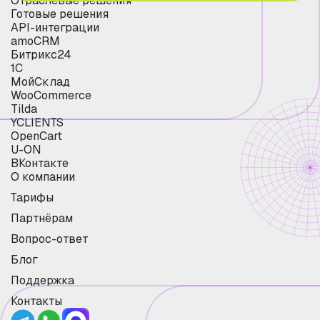
Отраслевые решения
Готовые решения
API-интеграции
amoCRM
Битрикс24
1С
МойСклад
WooCommerce
Tilda
YCLIENTS
OpenCart
U-ON
ВКонтакте
О компании
Тарифы
Партнёрам
Вопрос-ответ
Блог
Поддержка
Контакты