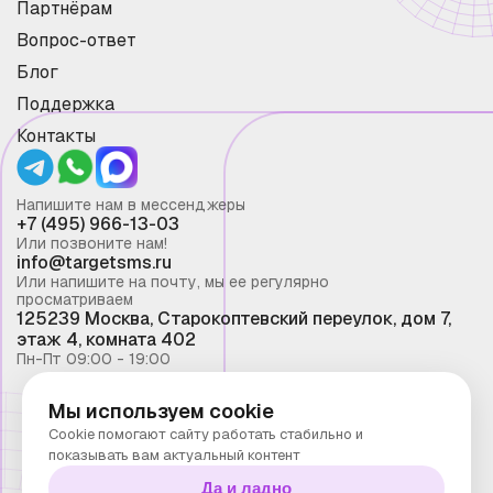
Партнёрам
Вопрос-ответ
Блог
Поддержка
Контакты
Напишите нам в мессенджеры
+7 (495) 966-13-03
Или позвоните нам!
info@targetsms.ru
Или напишите на почту, мы ее регулярно
просматриваем
125239 Москва, Старокоптевский переулок, дом 7,
этаж 4, комната 402
Пн-Пт 09:00 - 19:00
Мы используем cookie
Смс рассылка 2026 ©
Cookie помогают сайту работать стабильно и
Запрещено копирование материалов сайта без
показывать вам актуальный контент
письменного разрешения ООО "Таргет Телеком"
Да и ладно
Политика конфиденциальности