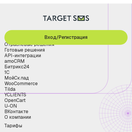
Вход/Регистрация
Отраслевые решения
Готовые решения
API-интеграции
amoCRM
Битрикс24
1С
МойСклад
WooCommerce
Tilda
YCLIENTS
OpenCart
U-ON
ВКонтакте
О компании
Тарифы