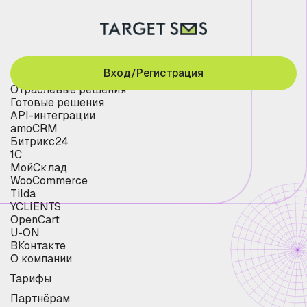
Вход/Регистрация
Отраслевые решения
Готовые решения
API-интеграции
amoCRM
Битрикс24
1С
МойСклад
WooCommerce
Tilda
YCLIENTS
OpenCart
U-ON
ВКонтакте
О компании
Тарифы
Партнёрам