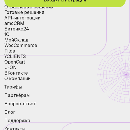
Отраслевые решения
Готовые решения
API-интеграции
amoCRM
Битрикс24
1С
МойСклад
WooCommerce
Tilda
YCLIENTS
OpenCart
U-ON
ВКонтакте
О компании
Тарифы
Партнёрам
Вопрос-ответ
Блог
Поддержка
Контакты