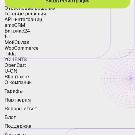
Вход/Регистрация
Отраслевые решения
Готовые решения
API-интеграции
amoCRM
Битрикс24
1С
МойСклад
WooCommerce
Tilda
YCLIENTS
OpenCart
U-ON
ВКонтакте
О компании
Тарифы
Партнёрам
Вопрос-ответ
Блог
Поддержка
Контакты