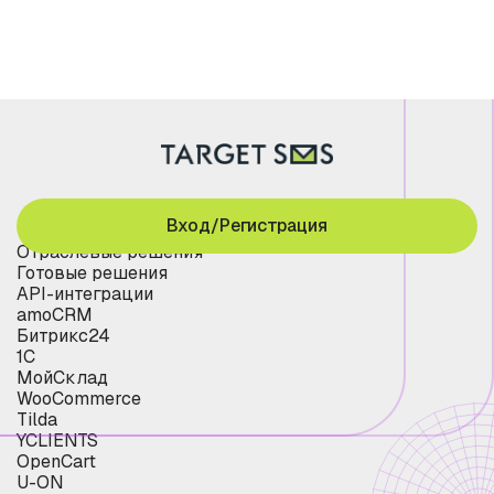
Вход/Регистрация
Отраслевые решения
Готовые решения
API-интеграции
amoCRM
Битрикс24
1С
МойСклад
WooCommerce
Tilda
YCLIENTS
OpenCart
U-ON