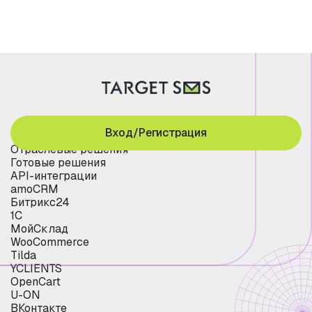
Вход/Регистрация
Отраслевые решения
Готовые решения
API-интеграции
amoCRM
Битрикс24
1С
МойСклад
WooCommerce
Tilda
YCLIENTS
OpenCart
U-ON
ВКонтакте