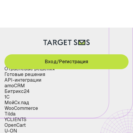
Вход/Регистрация
Отраслевые решения
Готовые решения
API-интеграции
amoCRM
Битрикс24
1С
МойСклад
WooCommerce
Tilda
YCLIENTS
OpenCart
U-ON