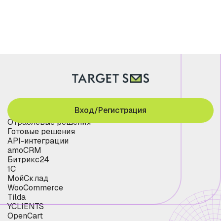
Вход/Регистрация
Отраслевые решения
Готовые решения
API-интеграции
amoCRM
Битрикс24
1С
МойСклад
WooCommerce
Tilda
YCLIENTS
OpenCart