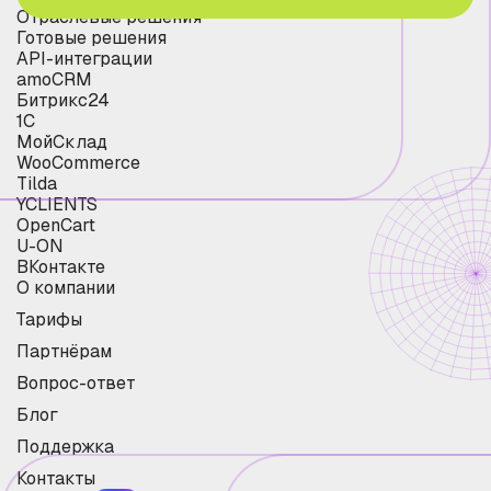
Отраслевые решения
Готовые решения
API-интеграции
amoCRM
Битрикс24
1С
МойСклад
WooCommerce
Tilda
YCLIENTS
OpenCart
U-ON
ВКонтакте
О компании
Тарифы
Партнёрам
Вопрос-ответ
Блог
Поддержка
Контакты