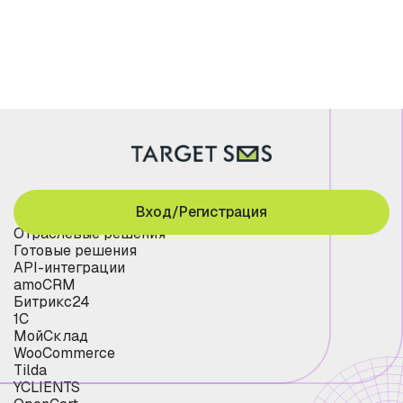
Вход/Регистрация
Отраслевые решения
Готовые решения
API-интеграции
amoCRM
Битрикс24
1С
МойСклад
WooCommerce
Tilda
YCLIENTS