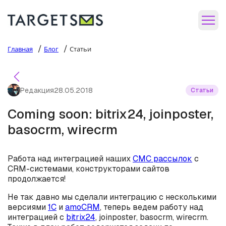
/
/
Главная
Блог
Статьи
Редакция
28.05.2018
Статьи
Coming soon: bitrix24, joinposter,
basocrm, wirecrm
Работа над интеграцией наших
СМС рассылок
с
CRM-системами, конструкторами сайтов
продолжается!
Не так давно мы сделали интеграцию с несколькими
версиями
1С
и
amoCRM
, теперь ведем работу над
интеграцией с
bitrix24
, joinposter, basocrm, wirecrm.