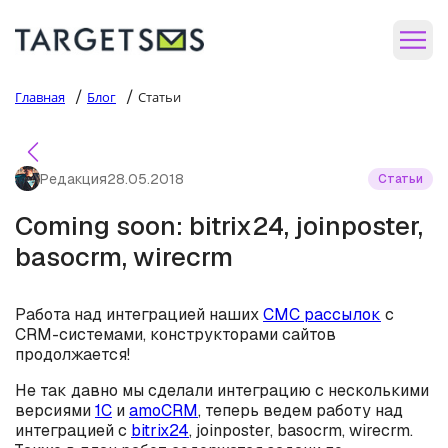
/
/
Главная
Блог
Статьи
Редакция
28.05.2018
Статьи
Coming soon: bitrix24, joinposter,
basocrm, wirecrm
Работа над интеграцией наших
СМС рассылок
с
CRM-системами, конструкторами сайтов
продолжается!
Не так давно мы сделали интеграцию с несколькими
версиями
1С
и
amoCRM
, теперь ведем работу над
интеграцией с
bitrix24
, joinposter, basocrm, wirecrm.