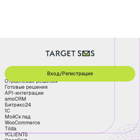
Вход/Регистрация
Отраслевые решения
Готовые решения
API-интеграции
amoCRM
Битрикс24
1С
МойСклад
WooCommerce
Tilda
YCLIENTS