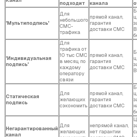
Канал
подходит
канала
о
Б
Для
прямой канал,
ц
небольшого
'Мультиподпись'
гарантия
з
СМС-
доставки СМС
В
трафика
б
Для
трафика от
Б
10 тыс СМС
прямой канал,
'Индивидуальная
ц
в месяц по
гарантия
подпись'
з
каждому
доставки СМС
В
оператору
связи
Б
Для
прямой канал,
ц
Статическая
желающих
гарантия
з
подпись
сэкономить
доставки СМС
н
б
Ц
Для
непрямой канал,
з
Негарантированный
желающих
нет гарантии
с
канал