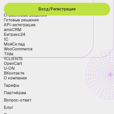
Вход/Регистрация
Отраслевые решения
Готовые решения
API-интеграции
amoCRM
Битрикс24
1С
МойСклад
WooCommerce
Tilda
YCLIENTS
OpenCart
U-ON
ВКонтакте
О компании
Тарифы
Партнёрам
Вопрос-ответ
Блог