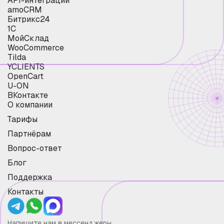
API-интеграции
amoCRM
Битрикс24
1С
МойСклад
WooCommerce
Tilda
YCLIENTS
OpenCart
U-ON
ВКонтакте
О компании
Тарифы
Партнёрам
Вопрос-ответ
Блог
Поддержка
Контакты
Напишите нам в мессенджеры