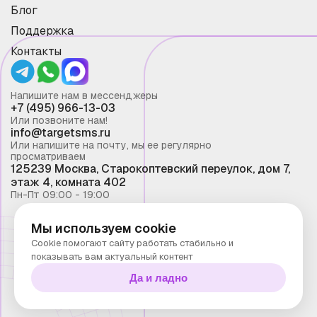
Блог
Поддержка
Контакты
Напишите нам в мессенджеры
+7 (495) 966-13-03
Или позвоните нам!
info@targetsms.ru
Или напишите на почту, мы ее регулярно
просматриваем
125239 Москва, Старокоптевский переулок, дом 7,
этаж 4, комната 402
Пн-Пт 09:00 - 19:00
Мы используем cookie
Смс рассылка 2026 ©
Cookie помогают сайту работать стабильно и
Запрещено копирование материалов сайта без
показывать вам актуальный контент
письменного разрешения ООО "Таргет Телеком"
Да и ладно
Политика конфиденциальности
Технологии Stranke