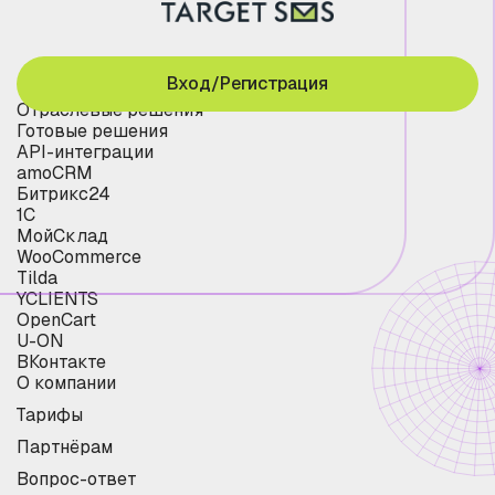
Вход/Регистрация
Отраслевые решения
Готовые решения
API-интеграции
amoCRM
Битрикс24
1С
МойСклад
WooCommerce
Tilda
YCLIENTS
OpenCart
U-ON
ВКонтакте
О компании
Тарифы
Партнёрам
Вопрос-ответ