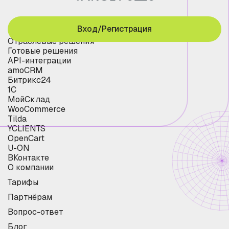
Вход/Регистрация
Отраслевые решения
Готовые решения
API-интеграции
amoCRM
Битрикс24
1С
МойСклад
WooCommerce
Tilda
YCLIENTS
OpenCart
U-ON
ВКонтакте
О компании
Тарифы
Партнёрам
Вопрос-ответ
Блог