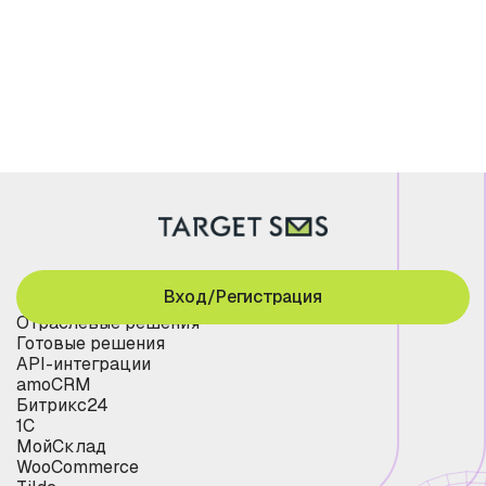
Вход/Регистрация
Отраслевые решения
Готовые решения
API-интеграции
amoCRM
Битрикс24
1С
МойСклад
WooCommerce