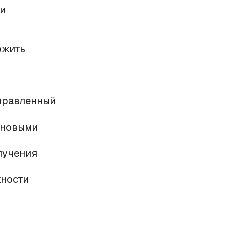
ли
ожить
тправленный
 новыми
лучения
жности