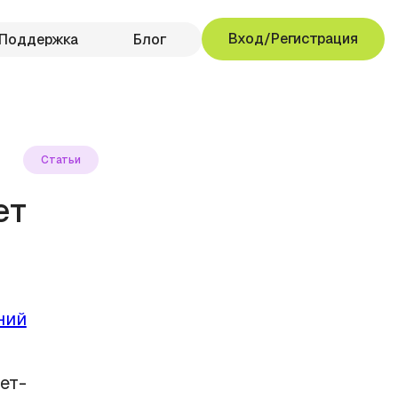
Вход/Регистрация
Поддержка
Блог
Статьи
ет
а
ний
ет-