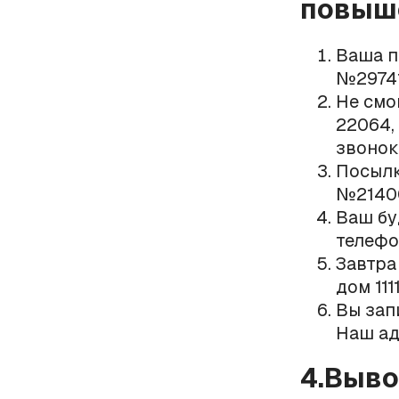
повыше
Ваша п
№297410
Не смо
22064,
звонок
Посылк
№2140
Ваш бу
телефо
Завтра 
дом 111
Вы запи
Наш адр
4.Выв