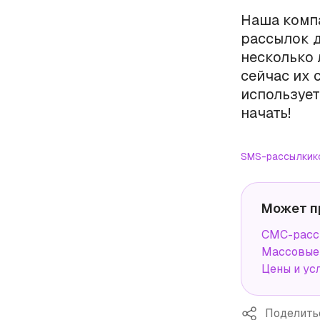
Наша комп
рассылок д
несколько 
сейчас их 
использует
начать!
SMS-рассылки
к
Может п
СМС-рассы
Массовые 
Цены и ус
Поделить