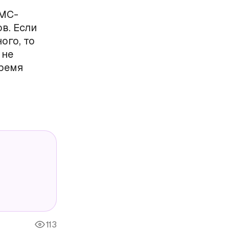
СМС-
в. Если
ого, то
 не
время
113