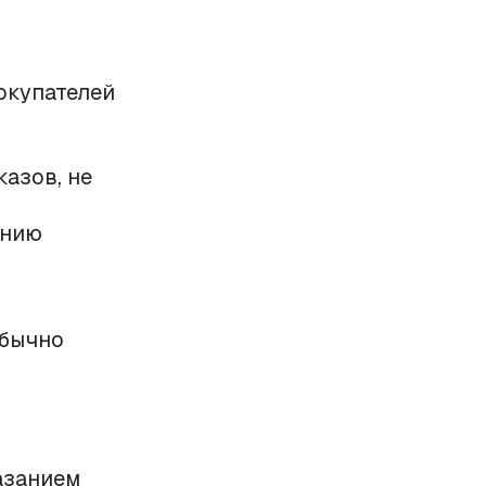
окупателей
азов, не
ению
обычно
азанием