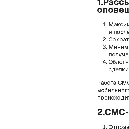
1.Расс
оповещ
Максим
и посл
Сократ
Миними
получе
Облегч
сделки 
Работа СМС
мобильного
происходит
2.СМС-
Отправ