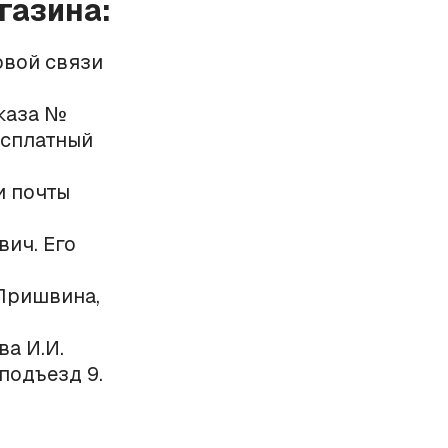
газина:
овой связи
аказа №
есплатный
и почты
ич. Его
 Пришвина,
ва И.И.
 подъезд 9.