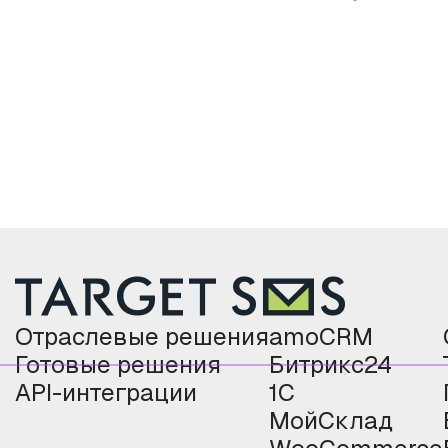
Отраслевые решения
amoCRM
Готовые решения
Битрикс24
API-интеграции
1С
МойСклад