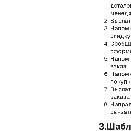
детале
менед
Выслат
Напомн
скидку
Сообщи
сформи
Напомн
заказ
Напомн
покупк
Выслат
заказа
Направ
связат
3.Шаб