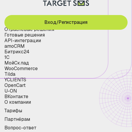
Вход/Регистрация
Отраслевые решения
Готовые решения
API-интеграции
amoCRM
Битрикс24
1С
МойСклад
WooCommerce
Tilda
YCLIENTS
OpenCart
U-ON
ВКонтакте
О компании
Тарифы
Партнёрам
Вопрос-ответ